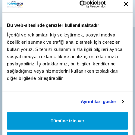
Bu web-sitesinde çerezler kullanılmaktadır
İçeriği ve reklamları kişiselleştirmek, sosyal medya
özellikleri sunmak ve trafiği analiz etmek için çerezler
kullanıyoruz. Sitemizi kullanımınızla ilgili bilgileri ayrıca
sosyal medya, reklamcılık ve analiz iş ortaklarımızla
paylaşabiliriz. İş ortaklarımız, bu bilgileri kendilerine
Turkey Address
sağladığınız veya hizmetlerini kullanırken topladıkları
Antalya Organized Industrial Zone 3rd Section 35th Street
diğer bilgilerle birleştirebilir.
No:2 Antalya/Türkiye
Ayrıntıları göster
Germany Address
TommaTech GmbH Zeppelinstrasse 14 – 85748 Garching
Tümüne izin ver
Munich/Germany