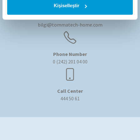
Kişiselleştir
E-Mail Address
bilgi@tommatech-home.com
Phone Number
0 (242) 201 04 00
Call Center
444 50 61