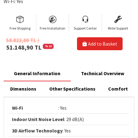
Wi-Fi: Yes
Free Shipping
Free Installation
Support Center
Wide Support
58.822,00 TL /
Add to Basket
51.148,90 TL
% 13
General Information
Technical Overview
Dimensions
Other Specifications
Comfort
Wi-Fi
: Yes
Indoor Unit Noise Level
: 29 dB(A)
3D Airflow Technology
: Yes