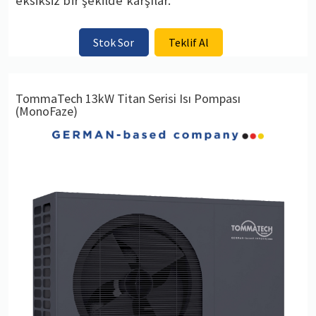
eksiksiz bir şekilde karşılar.
Stok Sor
Teklif Al
TommaTech 13kW Titan Serisi Isı Pompası
(MonoFaze)