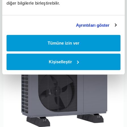
TommaTech 26-16kW Isı Pompaları(TriFaze)
diğer bilgilerle birleştirebilir.
Ayrıntıları göster
Tümüne izin ver
Kişiselleştir