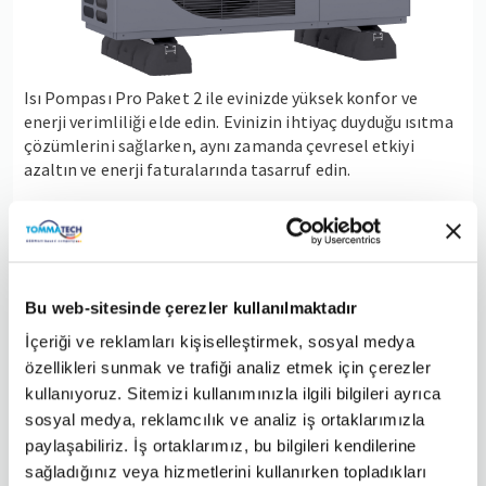
Isı Pompası Pro Paket 2 ile evinizde yüksek konfor ve
enerji verimliliği elde edin. Evinizin ihtiyaç duyduğu ısıtma
çözümlerini sağlarken, aynı zamanda çevresel etkiyi
azaltın ve enerji faturalarında tasarruf edin.
Bu paket, karbon ayak izinizi azaltırken evinizin mekan
ısıtma ve kullanım suyu ihtiyaçlarını karşılamak için
tasarlanmıştır. Manyetik tortu tutucu ve hava ayrıştırıcıya
sahip olan bu sistem, kullanım suyunuzun temiz kalmasını
garantiler ve enerji tüketimini denge kabı sayesinde
Bu web-sitesinde çerezler kullanılmaktadır
azaltırken konforunuzu artırır.
İçeriği ve reklamları kişiselleştirmek, sosyal medya
özellikleri sunmak ve trafiği analiz etmek için çerezler
Stok Sor
Teklif Al
kullanıyoruz. Sitemizi kullanımınızla ilgili bilgileri ayrıca
sosyal medya, reklamcılık ve analiz iş ortaklarımızla
paylaşabiliriz. İş ortaklarımız, bu bilgileri kendilerine
sağladığınız veya hizmetlerini kullanırken topladıkları