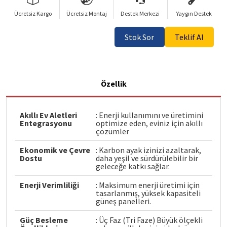
Ücretsiz Kargo
Ücretsiz Montaj
Destek Merkezi
Yaygın Destek
Stok Sor
Teklif Al
Özellik
Akıllı Ev Aletleri
: Enerji kullanımını ve üretimini
Entegrasyonu
optimize eden, eviniz için akıllı
çözümler
Ekonomik ve Çevre
: Karbon ayak izinizi azaltarak,
Dostu
daha yeşil ve sürdürülebilir bir
geleceğe katkı sağlar.
Enerji Verimliliği
: Maksimum enerji üretimi için
tasarlanmış, yüksek kapasiteli
güneş panelleri.
Güç Besleme
: Üç Faz (Tri Faze) Büyük ölçekli