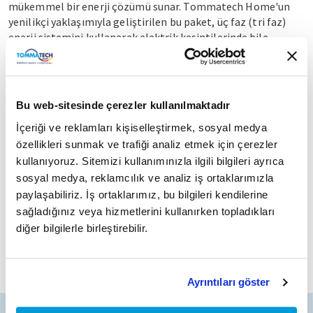
mükemmel bir enerji çözümü sunar. Tommatech Home'un
yenilikçi yaklaşımıyla geliştirilen bu paket, üç faz (tri faz)
enerji sistemini kullanarak elektrik kesintilerinde bile
kesintisiz enerji sağlama kapasitesine sahiptir. Gelişmiş
güneş paneli teknolojisi ve büyük kapasiteli lityum batarya
ile sürdürülebilir ve verimli bir enerji üretimi sunan Trio
Ongrid Hybrid, evinizin enerji ihtiyaçlarını karşılamak üzere
Bu web-sitesinde çerezler kullanılmaktadır
tasarlanmıştır. Akıllı enerji yönetim sistemi ve akıllı ev
İçeriği ve reklamları kişiselleştirmek, sosyal medya
aletleriyle tam entegrasyon sunan gelişmiş inverter
teknolojisi, kullanım kolaylığı ve enerji verimliliğinde yeni
özellikleri sunmak ve trafiği analiz etmek için çerezler
standartlar belirler. Trio Ongrid Hybrid Paketi ile enerji
kullanıyoruz. Sitemizi kullanımınızla ilgili bilgileri ayrıca
bağımsızlığınızı garantileyin ve sürdürülebilir bir geleceğe
sosyal medya, reklamcılık ve analiz iş ortaklarımızla
yatırım yapın.
paylaşabiliriz. İş ortaklarımız, bu bilgileri kendilerine
sağladığınız veya hizmetlerini kullanırken topladıkları
diğer bilgilerle birleştirebilir.
Ayrıntıları göster