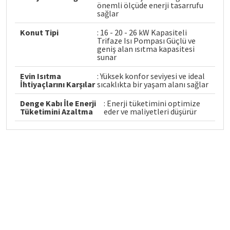
önemli ölçüde enerji tasarrufu
sağlar
Konut Tipi
: 16 - 20 - 26 kW Kapasiteli
Trifaze Isı Pompası Güçlü ve
geniş alan ısıtma kapasitesi
sunar
Evin Isıtma
: Yüksek konfor seviyesi ve ideal
İhtiyaçlarını Karşılar
sıcaklıkta bir yaşam alanı sağlar
Denge Kabı İle Enerji
: Enerji tüketimini optimize
Tüketimini Azaltma
eder ve maliyetleri düşürür