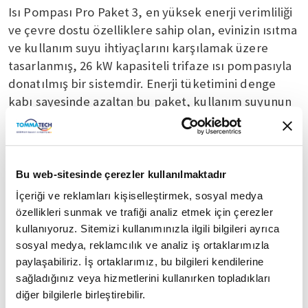
Isı Pompası Pro Paket 3, en yüksek enerji verimliliği
ve çevre dostu özelliklere sahip olan, evinizin ısıtma
ve kullanım suyu ihtiyaçlarını karşılamak üzere
tasarlanmış, 26 kW kapasiteli trifaze ısı pompasıyla
donatılmış bir sistemdir. Enerji tüketimini denge
kabı sayesinde azaltan bu paket, kullanım suyunun
temiz kalmasını garantiler ve böylece evinizin
konforunu artırırken karbon ayak izinizi de önemli
ölçüde azaltır.
Bu web-sitesinde çerezler kullanılmaktadır
Isı Pompası Pro Paket 3, modern teknolojiyi evinizin
İçeriği ve reklamları kişiselleştirmek, sosyal medya
konforu ile birleştirir. 26 kW kapasiteli güçlü trifaze
özellikleri sunmak ve trafiği analiz etmek için çerezler
ısı pompası sayesinde, büyük mekanların dahi etkili
kullanıyoruz. Sitemizi kullanımınızla ilgili bilgileri ayrıca
bir şekilde ısıtılmasını sağlar. Manyetik tortu tutucu
sosyal medya, reklamcılık ve analiz iş ortaklarımızla
ve hava ayrıştırıcı gibi özelliklerle donatılmış olan
paylaşabiliriz. İş ortaklarımız, bu bilgileri kendilerine
bu sistem, kullanım suyunun her zaman temiz
sağladığınız veya hizmetlerini kullanırken topladıkları
kalmasını sağlar. Enerji tüketimini dengeleyen kabı
diğer bilgilerle birleştirebilir.