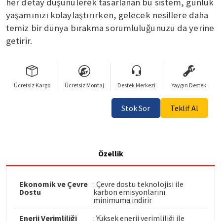
her detay düşünülerek tasarlanan bu sistem, günlük
yaşamınızı kolaylaştırırken, gelecek nesillere daha
temiz bir dünya bırakma sorumluluğunuzu da yerine
getirir.
Ücretsiz Kargo
Ücretsiz Montaj
Destek Merkezi
Yaygın Destek
Stok Sor
Teklif Al
Özellik
Ekonomik ve Çevre
: Çevre dostu teknolojisi ile
Dostu
karbon emisyonlarını
minimuma indirir
Enerji Verimliliği
: Yüksek enerji verimliliği ile