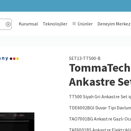
Kurumsal
Teknolojiler
Ürünler
Deneyim Merkezl
SET13-TT500-B
TommaTech 
Ankastre Se
TT500 Siyah Gri Ankastre Set iç
TDE6002BGI Duvar Tipi Davlu
TAO7001BG Ankastre Gazlı Oc
TAF6001BS Ankastre Elektrikli