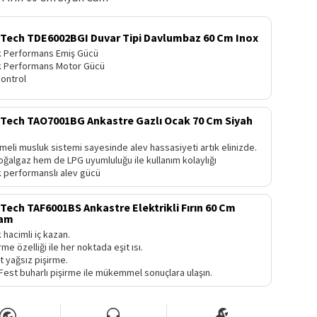
ech TDE6002BGI Duvar Tipi Davlumbaz 60 Cm Inox
 Performans Emiş Gücü
 Performans Motor Gücü
ontrol
ech TAO7001BG Ankastre Gazlı Ocak 70 Cm Siyah
meli musluk sistemi sayesinde alev hassasiyeti artık elinizde.
ğalgaz hem de LPG uyumluluğu ile kullanım kolaylığı
 performanslı alev gücü
ch TAF6001BS Ankastre Elektrikli Fırın 60 Cm
Cam
hacimli iç kazan.
rme özelliği ile her noktada eşit ısı.
t yağsız pişirme.
est buharlı pişirme ile mükemmel sonuçlara ulaşın.