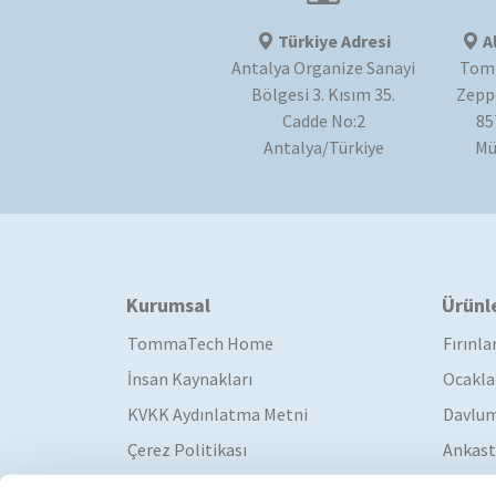
Türkiye Adresi
A
Antalya Organize Sanayi
Tom
Bölgesi 3. Kısım 35.
Zeppe
Cadde No:2
85
Antalya/Türkiye
Mü
Kurumsal
Ürünl
TommaTech Home
Fırınla
İnsan Kaynakları
Ocakla
KVKK Aydınlatma Metni
Davlum
Çerez Politikası
Ankast
Katalog