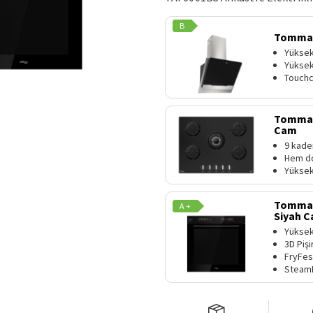
B
TommaT
Yüksek
Yüksek
Touchc
TommaT
Cam
9 kade
Hem do
Yüksek
TommaTe
A +
Siyah 
Yüksek 
3D Pişi
FryFes
SteamF