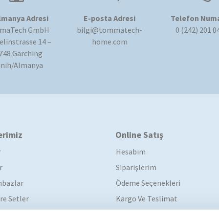
lmanya Adresi
E-posta Adresi
Telefon Numa
maTech GmbH
bilgi@tommatech-
0 (242) 201 0
linstrasse 14 –
home.com
748 Garching
nih/Almanya
erimiz
Online Satış
r
Hesabım
r
Siparişlerim
bazlar
Ödeme Seçenekleri
re Setler
Kargo Ve Teslimat
Garanti Koşulları