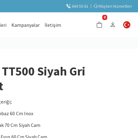
444 50 61
Müşteri Hizmetleri
0
eri
Kampanyalar
İletişim
TT500 Siyah Gri
t
eriği;
mbaz 60 Cm Inox
ak 70 Cm Siyah Cam
 Fırın 60 Cm Siyah Cam