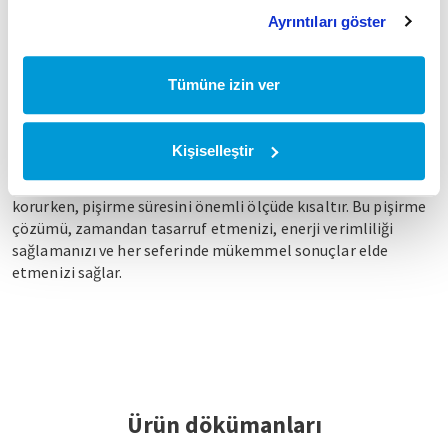
Ayrıntıları göster
Tümüne izin ver
Yüksek Performanslı Alev
Yüksek performanslı alevler, ocaklarınızda daha hızlı ve daha
Kişiselleştir
eşit pişirme sağlayarak mutfak deneyiminizi dönüştürür. Bu
yenilikçi teknoloji, yemeklerinizin lezzetini ve besin değerini
korurken, pişirme süresini önemli ölçüde kısaltır. Bu pişirme
çözümü, zamandan tasarruf etmenizi, enerji verimliliği
sağlamanızı ve her seferinde mükemmel sonuçlar elde
etmenizi sağlar.
Ürün dökümanları