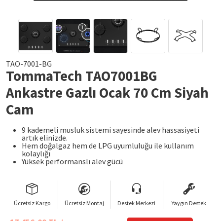
TAO-7001-BG
TommaTech TAO7001BG
Ankastre Gazlı Ocak 70 Cm Siyah
Cam
9 kademeli musluk sistemi sayesinde alev hassasiyeti
artık elinizde.
Hem doğalgaz hem de LPG uyumluluğu ile kullanım
kolaylığı
Yüksek performanslı alev gücü
Ücretsiz Kargo
Ücretsiz Montaj
Destek Merkezi
Yaygın Destek