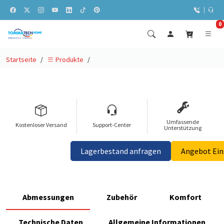
0
Startseite
Produkte
Umfassende
Kostenloser Versand
Support-Center
Unterstützung
Lagerbestand anfragen
Angebot Ei
Abmessungen
Zubehör
Komfort
Technische Daten
Allgemeine Informationen