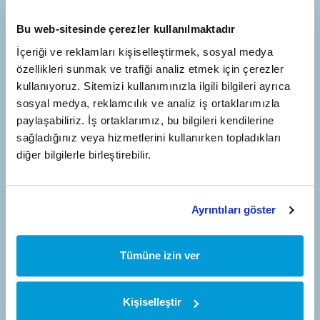
Bu web-sitesinde çerezler kullanılmaktadır
İçeriği ve reklamları kişiselleştirmek, sosyal medya
Türkei Adresse
özellikleri sunmak ve trafiği analiz etmek için çerezler
Antalya Organisierte Industriezone 3. Abschnitt 35. Straße Nr.
kullanıyoruz. Sitemizi kullanımınızla ilgili bilgileri ayrıca
2 Antalya/Türkiye
sosyal medya, reklamcılık ve analiz iş ortaklarımızla
paylaşabiliriz. İş ortaklarımız, bu bilgileri kendilerine
sağladığınız veya hizmetlerini kullanırken topladıkları
diğer bilgilerle birleştirebilir.
Deutschland Adresse
TommaTech GmbH Zeppelinstrasse 14 – 85748 Garching b.
München/Deutschland
Ayrıntıları göster
Tümüne izin ver
E-Mail Address
bilgi@tommatech-home.com
Kişiselleştir