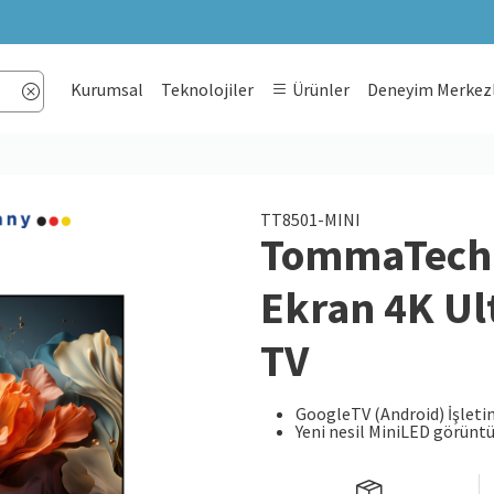
Kurumsal
Teknolojiler
Ürünler
Deneyim Merkezl
TT8501-MINI
TommaTech 
Ekran 4K Ul
TV
GoogleTV (Android) İşleti
Yeni nesil MiniLED görüntü