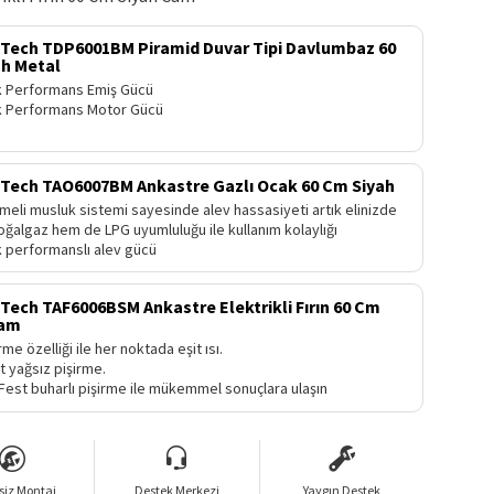
ech TDP6001BM Piramid Duvar Tipi Davlumbaz 60
h Metal
 Performans Emiş Gücü
 Performans Motor Gücü
ech TAO6007BM Ankastre Gazlı Ocak 60 Cm Siyah
meli musluk sistemi sayesinde alev hassasiyeti artık elinizde
ğalgaz hem de LPG uyumluluğu ile kullanım kolaylığı
 performanslı alev gücü
ch TAF6006BSM Ankastre Elektrikli Fırın 60 Cm
Cam
rme özelliği ile her noktada eşit ısı.
t yağsız pişirme.
est buharlı pişirme ile mükemmel sonuçlara ulaşın
siz Montaj
Destek Merkezi
Yaygın Destek