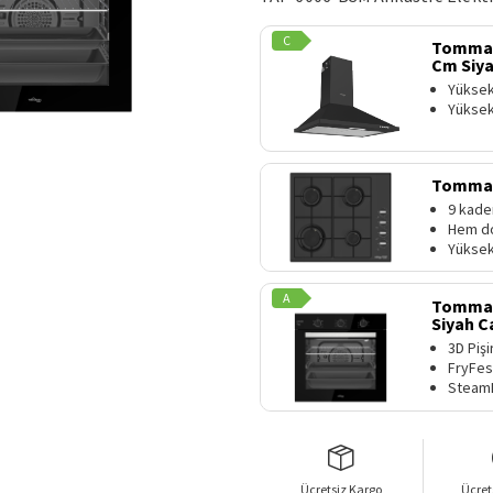
C
TommaT
Cm Siya
Yüksek
Yüksek
TommaT
9 kade
Hem do
Yüksek
A
TommaTe
Siyah 
3D Pişi
FryFes
SteamF
Ücretsiz Kargo
Ücret