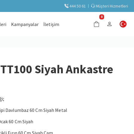
444 50 61
Müşteri Hizmetleri
0
eri
Kampanyalar
İletişim
TT100 Siyah Ankastre
ği;
pi Davlumbaz 60 Cm Siyah Metal
cak 60 Cm Siyah
kli Fırın 60 Cm Siyah Cam