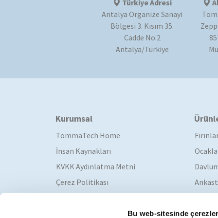
Türkiye Adresi
A
Antalya Organize Sanayi
Tom
Bölgesi 3. Kısım 35.
Zeppe
Cadde No:2
85
Antalya/Türkiye
Mü
Kurumsal
Ürünl
TommaTech Home
Fırınla
İnsan Kaynakları
Ocakla
KVKK Aydınlatma Metni
Davlum
Çerez Politikası
Ankast
Katalog
Bu web-sitesinde çerezler