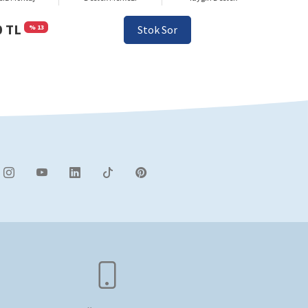
0 TL
% 13
Stok Sor