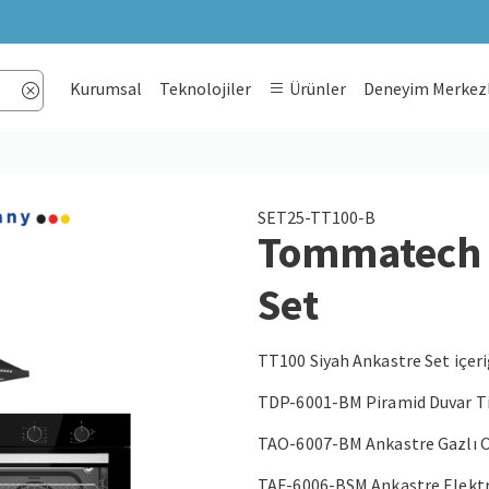
Kurumsal
Teknolojiler
Ürünler
Deneyim Merkezl
SET25-TT100-B
Tommatech 
Set
TT100 Siyah Ankastre Set içeri
TDP-6001-BM Piramid Duvar Ti
TAO-6007-BM Ankastre Gazlı O
TAF-6006-BSM Ankastre Elektri