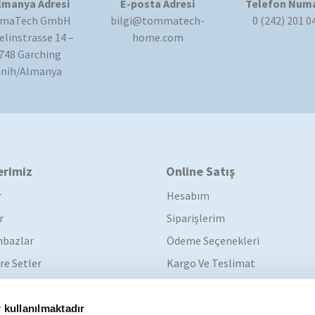
lmanya Adresi
E-posta Adresi
Telefon Numa
maTech GmbH
bilgi@tommatech-
0 (242) 201 0
linstrasse 14 –
home.com
748 Garching
nih/Almanya
erimiz
Online Satış
r
Hesabım
r
Siparişlerim
bazlar
Ödeme Seçenekleri
re Setler
Kargo Ve Teslimat
Garanti Koşulları
İade Koşulları
 kullanılmaktadır