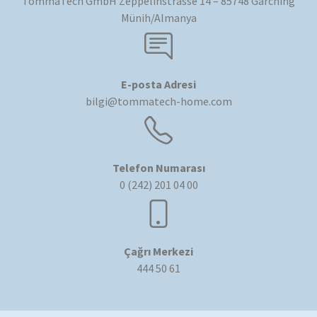
TommaTech GmbH Zeppelinstrasse 14 – 85748 Garching
Münih/Almanya
E-posta Adresi
bilgi@tommatech-home.com
Telefon Numarası
0 (242) 201 04 00
Çağrı Merkezi
444 50 61