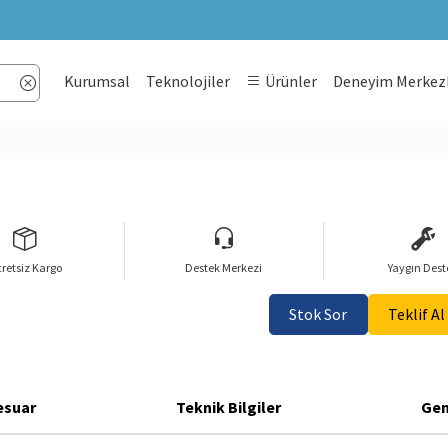
Kurumsal
Teknolojiler
Ürünler
Deneyim Merkezl
retsiz Kargo
Destek Merkezi
Yaygın Dest
Stok Sor
Teklif Al
esuar
Teknik Bilgiler
Gen