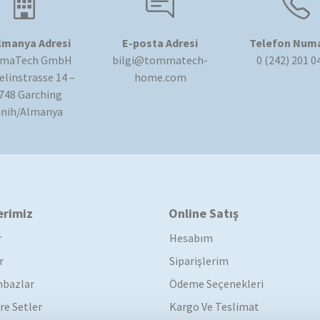
lmanya Adresi
E-posta Adresi
Telefon Numa
maTech GmbH
bilgi@tommatech-
0 (242) 201 0
linstrasse 14 –
home.com
748 Garching
nih/Almanya
erimiz
Online Satış
r
Hesabım
r
Siparişlerim
bazlar
Ödeme Seçenekleri
re Setler
Kargo Ve Teslimat