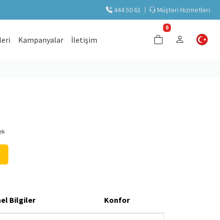
444 50 61
Müşteri Hizmetleri
0
eri
Kampanyalar
İletişim
ek
el Bilgiler
Konfor