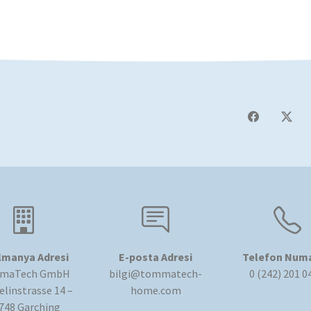
lmanya Adresi
E-posta Adresi
Telefon Numa
maTech GmbH
bilgi@tommatech-
0 (242) 201 0
linstrasse 14 –
home.com
748 Garching