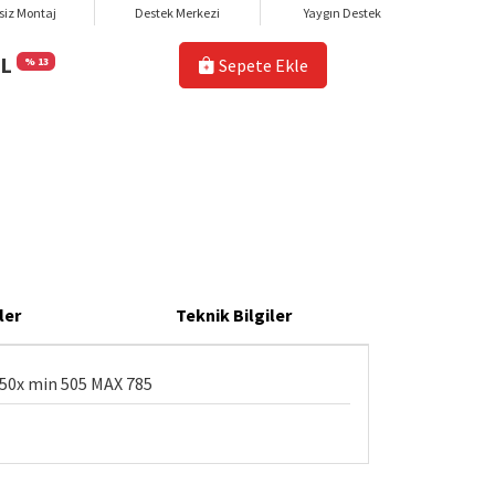
siz Montaj
Destek Merkezi
Yaygın Destek
TL
% 13
Sepete Ekle
ler
Teknik Bilgiler
 450x min 505 MAX 785