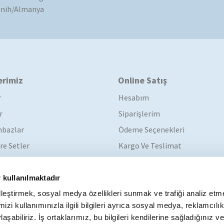
nih/Almanya
erimiz
Online Satış
r
Hesabım
r
Siparişlerim
bazlar
Ödeme Seçenekleri
re Setler
Kargo Ve Teslimat
Garanti Koşulları
İade Koşulları
 kullanılmaktadır
elleştirmek, sosyal medya özellikleri sunmak ve trafiği analiz etm
izi kullanımınızla ilgili bilgileri ayrıca sosyal medya, reklamcılı
laşabiliriz. İş ortaklarımız, bu bilgileri kendilerine sağladığınız v