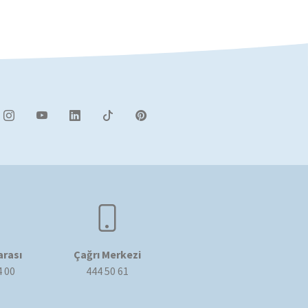
rası
Çağrı Merkezi
4 00
444 50 61