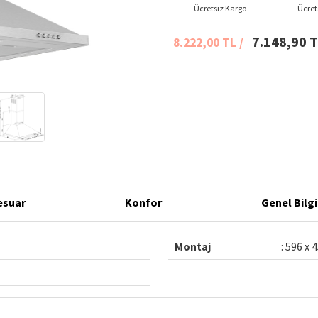
Ücretsiz Kargo
Ücret
7.148,90 
8.222,00 TL /
esuar
Konfor
Genel Bilgi
Montaj
: 596 x