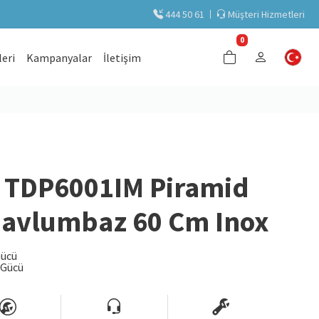
444 50 61
Müşteri Hizmetleri
0
eri
Kampanyalar
İletişim
TDP6001IM Piramid
Davlumbaz 60 Cm Inox
Gücü
 Gücü