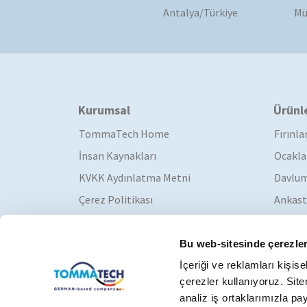
Antalya/Türkiye
Mü
Kurumsal
Ürünl
TommaTech Home
Fırınla
İnsan Kaynakları
Ocakla
KVKK Aydınlatma Metni
Davlum
Çerez Politikası
Ankast
Katalog
Bu web-sitesinde çerezler
İçeriği ve reklamları kişis
çerezler kullanıyoruz. Sitem
analiz iş ortaklarımızla pay