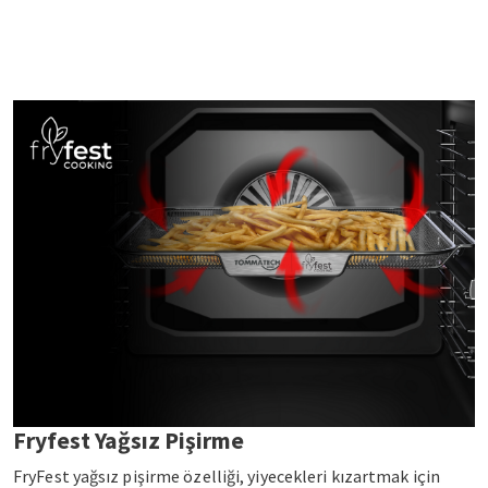
Fryfest Yağsız Pişirme
FryFest yağsız pişirme özelliği, yiyecekleri kızartmak için