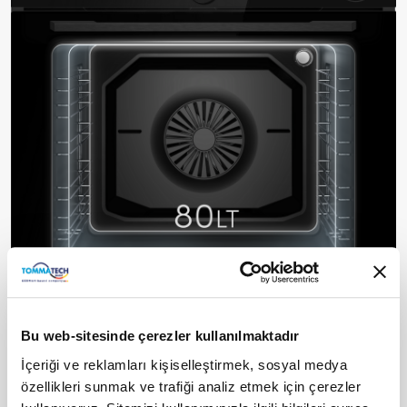
Bu web-sitesinde çerezler kullanılmaktadır
Yüksek Hacimli İç Kazan
İçeriği ve reklamları kişiselleştirmek, sosyal medya
Büyük hacimli iç kazan, bir seferde daha fazla miktarda
özellikleri sunmak ve trafiği analiz etmek için çerezler
yiyecek hazırlamanıza olanak tanır. Özellikle kalabalık