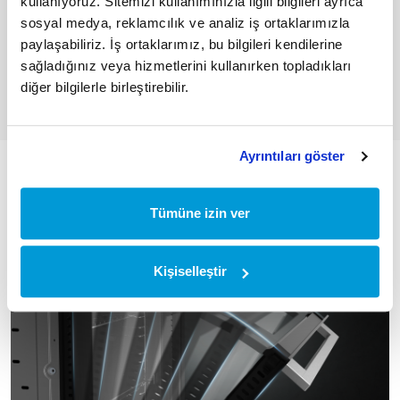
kullanıyoruz. Sitemizi kullanımınızla ilgili bilgileri ayrıca
aileler veya özel etkinlikler için idealdir. Bu, yemek hazırlama
sosyal medya, reklamcılık ve analiz iş ortaklarımızla
sürecini daha verimli hale getirir ve birden fazla yemek veya
büyük parçaları aynı anda pişirme imkanı sunar.
paylaşabiliriz. İş ortaklarımız, bu bilgileri kendilerine
sağladığınız veya hizmetlerini kullanırken topladıkları
diğer bilgilerle birleştirebilir.
Ayrıntıları göster
Tümüne izin ver
Kişiselleştir