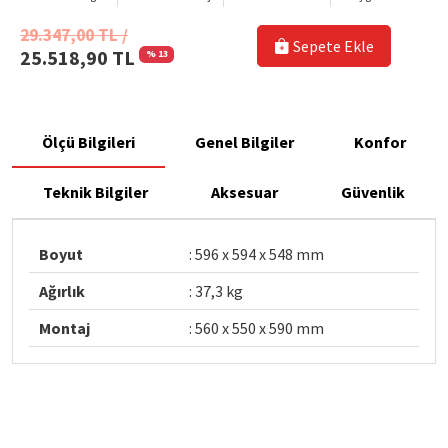
29.347,00 TL /
Sepete Ekle
25.518,90 TL
% 13
Ölçü Bilgileri
Genel Bilgiler
Konfor
Teknik Bilgiler
Aksesuar
Güvenlik
Boyut
: 596 x 594 x 548 mm
Ağırlık
: 37,3 kg
Montaj
: 560 x 550 x 590 mm