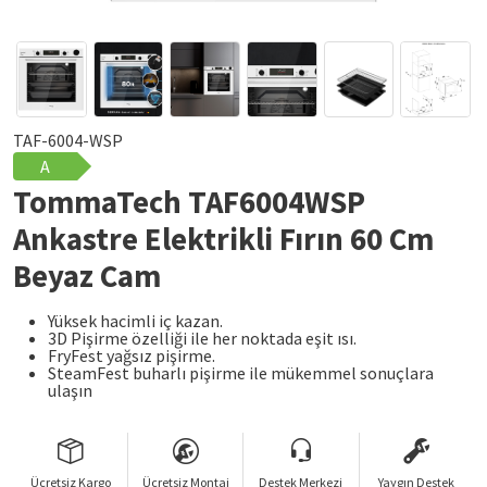
TAF-6004-WSP
A
TommaTech TAF6004WSP
Ankastre Elektrikli Fırın 60 Cm
Beyaz Cam
Yüksek hacimli iç kazan.
3D Pişirme özelliği ile her noktada eşit ısı.
FryFest yağsız pişirme.
SteamFest buharlı pişirme ile mükemmel sonuçlara
ulaşın
Ücretsiz Kargo
Ücretsiz Montaj
Destek Merkezi
Yaygın Destek