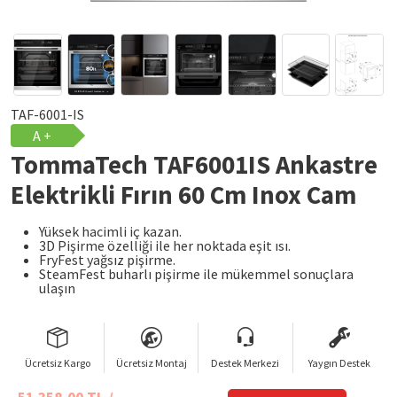
TAF-6001-IS
A +
TommaTech TAF6001IS Ankastre
Elektrikli Fırın 60 Cm Inox Cam
Yüksek hacimli iç kazan.
3D Pişirme özelliği ile her noktada eşit ısı.
FryFest yağsız pişirme.
SteamFest buharlı pişirme ile mükemmel sonuçlara
ulaşın
Ücretsiz Kargo
Ücretsiz Montaj
Destek Merkezi
Yaygın Destek