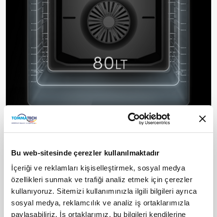
Yüksek Hacimli İç Kazan
Büyük hacimli iç kazan, bir seferde daha fazla miktarda
Bu web-sitesinde çerezler kullanılmaktadır
yiyecek hazırlamanıza olanak tanır. Özellikle kalabalık
aileler veya özel etkinlikler için idealdir. Bu, yemek hazırlama
İçeriği ve reklamları kişiselleştirmek, sosyal medya
sürecini daha verimli hale getirir ve birden fazla yemek veya
özellikleri sunmak ve trafiği analiz etmek için çerezler
büyük parçaları aynı anda pişirme imkanı sunar.
kullanıyoruz. Sitemizi kullanımınızla ilgili bilgileri ayrıca
sosyal medya, reklamcılık ve analiz iş ortaklarımızla
paylaşabiliriz. İş ortaklarımız, bu bilgileri kendilerine