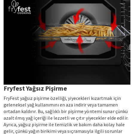
Fryfest Yağsız Pişirme
FryFest yağsız pişirme özelliği, yiyecekleri kızartmak için
geleneksel yağ kullanımını en aza indirir veya tamamen
ortadan kaldırır. Bu, sağlıklı bir pişirme yöntemi sunar çünkü
azaltılmış yağ içeriği ile lezzetli ve çıtır yiyecekler elde edilir.
Ayrıca, yağsız pişirme ile temizlik ve bakım daha kolay hale
gelir, çünkü yağın birikimi veya sıçramasıyla ilgili sorunlar