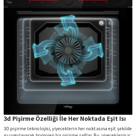
3d Pişirme Özelliği İle Her Noktada Eşit Isı
3D pişirme teknolojisi, yiyeceklerin her noktasına eşit şekilde
ısı uygulayarak homojen bir pişirme sağlar. Bu, yiyeceklerin iç