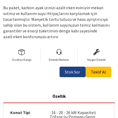
Bu paket, karbon ayak izinizi azaltırken evinizin mekan
ısıtma ve kullanım suyu ihtiyaçlarını karşılamak için
tasarlanmıştır. Manyetik tortu tutucu ve hava ayrıştırıcıya
sahip olan bu sistem, kullanım suyunuzun temiz kalmasını
garantiler ve enerji tüketimini denge kabı sayesinde
azaltırken konforunuzu artırır.
Ücretsiz Kargo
Destek Merkezi
Yaygın Destek
Stok Sor
Teklif Al
Özellik
Konut Tipi
: 16 - 20 - 26 kW Kapasiteli
Trifaze Isı Pompası Geniş