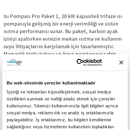
Isı Pompası Pro Paket 1, 20 kW kapasiteli trifaze ısı
pompasıyla gelişmiş bir enerji verimliliği ve üstün
ısıtma performansı sunar. Bu paket, karbon ayak
izinizi azaltırken evinizin mekan ısıtma ve kullanım
suyu ihtiyaçlarını karşılamak için tasarlanmıştır.
Manyetik tortu tutucu ve hava ayrıştırıcıya sahip
olan bu sistem, kullanım suyunuzun temiz kalmasını
garantiler ve enerji tüketimini denge kabı sayesinde
azaltırken konforunuzu artırır.
Bu web-sitesinde çerezler kullanılmaktadır
Isı Pompası Pro Paket 1, evinizin enerji verimliliğini
İçeriği ve reklamları kişiselleştirmek, sosyal medya
artırmanıza ve sürdürülebilir bir yaşam tarzına geçiş
özellikleri sunmak ve trafiği analiz etmek için çerezler
yapmanıza yardımcı olacak çevre dostu bir
kullanıyoruz. Sitemizi kullanımınızla ilgili bilgileri ayrıca
çözümdür. 20 kW kapasiteli trifaze ısı pompası,
sosyal medya, reklamcılık ve analiz iş ortaklarımızla
geniş alanların bile etkili bir şekilde ısınmasını
paylaşabiliriz. İş ortaklarımız, bu bilgileri kendilerine
sağlarken, enerji tüketiminizi azaltmayı ve işletme
sağladığınız veya hizmetlerini kullanırken topladıkları