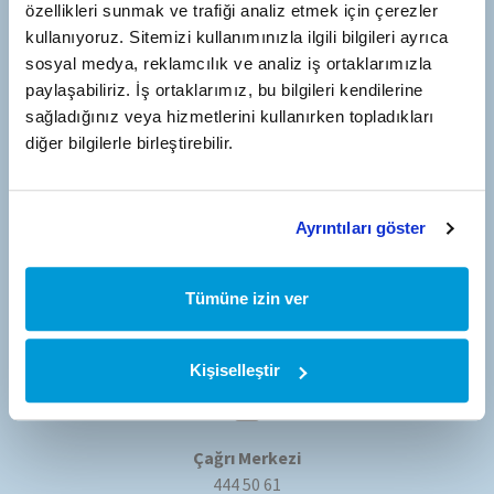
özellikleri sunmak ve trafiği analiz etmek için çerezler
kullanıyoruz. Sitemizi kullanımınızla ilgili bilgileri ayrıca
Almanya Adresi
sosyal medya, reklamcılık ve analiz iş ortaklarımızla
TommaTech GmbH Zeppelinstrasse 14 – 85748 Garching
paylaşabiliriz. İş ortaklarımız, bu bilgileri kendilerine
Münih/Almanya
sağladığınız veya hizmetlerini kullanırken topladıkları
diğer bilgilerle birleştirebilir.
E-posta Adresi
bilgi@tommatech-home.com
Ayrıntıları göster
Tümüne izin ver
Telefon Numarası
0 (242) 201 04 00
Kişiselleştir
Çağrı Merkezi
444 50 61