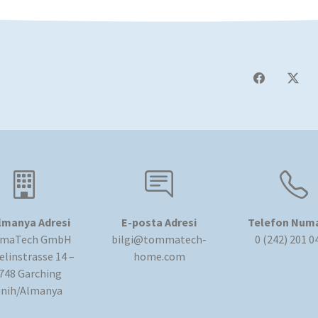
lmanya Adresi
E-posta Adresi
Telefon Numa
maTech GmbH
bilgi@tommatech-
0 (242) 201 0
linstrasse 14 –
home.com
748 Garching
nih/Almanya