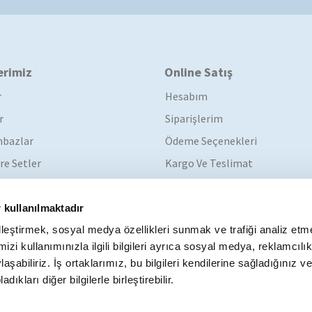
erimiz
Online Satış
r
Hesabım
r
Siparişlerim
bazlar
Ödeme Seçenekleri
re Setler
Kargo Ve Teslimat
Garanti Koşulları
İade Koşulları
 kullanılmaktadır
elleştirmek, sosyal medya özellikleri sunmak ve trafiği analiz etm
izi kullanımınızla ilgili bilgileri ayrıca sosyal medya, reklamcılı
laşabiliriz. İş ortaklarımız, bu bilgileri kendilerine sağladığınız v
dıkları diğer bilgilerle birleştirebilir.