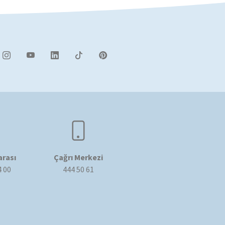
rası
Çağrı Merkezi
4 00
444 50 61