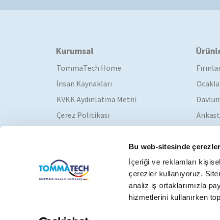
Kurumsal
Ürünl
TommaTech Home
Fırınla
İnsan Kaynakları
Ocakla
KVKK Aydınlatma Metni
Davlum
Çerez Politikası
Ankast
Katalog
Bu web-sitesinde çerezler
İçeriği ve reklamları kişis
çerezler kullanıyoruz. Sitem
analiz iş ortaklarımızla pay
hizmetlerini kullanırken topla