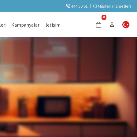
444 50 61
Müşteri Hizmetleri
0
eri
Kampanyalar
İletişim