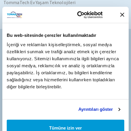
TommaTech Ev Yaşam Teknolojileri
Bu web-sitesinde çerezler kullanılmaktadır
İçeriği ve reklamları kişiselleştirmek, sosyal medya
özellikleri sunmak ve trafiği analiz etmek için çerezler
kullanıyoruz. Sitemizi kullanımınızla ilgili bilgileri ayrıca
sosyal medya, reklamcılık ve analiz iş ortaklarımızla
Türkiye Adresi
paylaşabiliriz. İş ortaklarımız, bu bilgileri kendilerine
Antalya Organize Sanayi Bölgesi 3. Kısım 35. Cadde No:2
sağladığınız veya hizmetlerini kullanırken topladıkları
Antalya/Türkiye
diğer bilgilerle birleştirebilir.
Almanya Adresi
Ayrıntıları göster
TommaTech GmbH Zeppelinstrasse 14 – 85748 Garching
Münih/Almanya
Tümüne izin ver